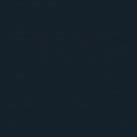
dolore magna aliqua.
Sed ut perspiciatis unde omnis iste natus error sit
voluptatem accusantium doloremque laudantium,
totam rem aperiam, eaque ipsa quae ab illo
inventore veritatis et quasi architecto beatae vitae
dicta sunt explicabo. Nemo enim ipsam voluptatem
quia voluptas sit aspernatur aut odit aut fugit, sed
quia consequuntur magni dolores eos qui ratione
voluptatem sequi nesciunt. Neque porro quisquam
est, qui dolorem ipsum quia dolor sit amet,
consectetur, adipisci velit, sed quia non numquam
eius modi tempora incidunt ut labore et dolore
magnam aliquam quaerat voluptatem.
Neque porro quisquam est, qui dolorem ipsum quia
dolor sit amet, consectetur, adipisci velit, sed quia