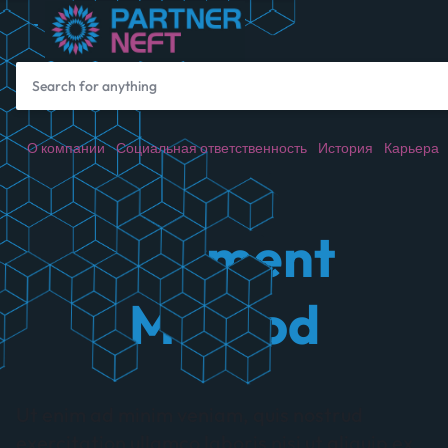
О компании
Социальная ответственность
История
Карьера
Payment
Method
Ut enim ad minim veniam, quis nostrud
exercitation ullamco laboris nisi ut aliquip ex